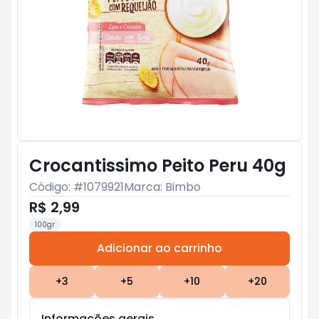
Crocantissimo Peito Peru 40g
Código: #
1079921
Marca:
Bimbo
R$ 2,99
100gr
Adicionar ao carrinho
Subtotal:
R$ 0
+
3
+
5
+
10
+
20
Informações gerais