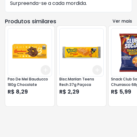
Surpreenda-se a cada mordida.
Produtos similares
Ver mais
Add
Add
+
3
+
5
+
10
+
3
+
5
+
10
Pao De Mel Bauducco
Bisc.Marilan Teens
Snack Club So
180g Chocolate
Rech.37g Paçoca
Churrasco 68
R$ 8,29
R$ 2,29
R$ 5,99