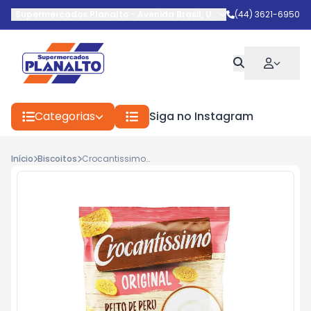
Supermercados Planalto
-
Avenida Brasil
,
Umuarama
(44) 3621-6950
-
PR
Categorias
Siga no Instagram
Início
Biscoitos
Crocantissimo Peito Peru 40g