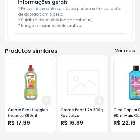
Informações gerais
* Preços de produtos pesáveis podem sofrer variação 
de acordo com o peso;

* Sujeito à disponibilidade de estoque;

* Imagem meramente ilustrativa;
Produtos similares
Ver mais
Add
Add
+
3
+
5
+
10
+
3
+
5
+
10
Creme Pent.Huggies
Creme Pent.H2o 300g
Oleo Capilar 
Encanto 360ml
Revitalize
90ml Mais C
R$ 17,99
R$ 16,99
R$ 22,19