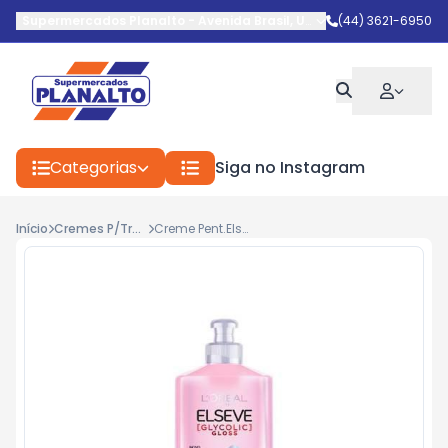
Supermercados Planalto
-
Avenida Brasil
,
Umuarama
(44) 3621-6950
-
PR
Categorias
Siga no Instagram
Início
Cremes P/Trat.
Creme Pent.Elseve Glycolic Gloss 250ml