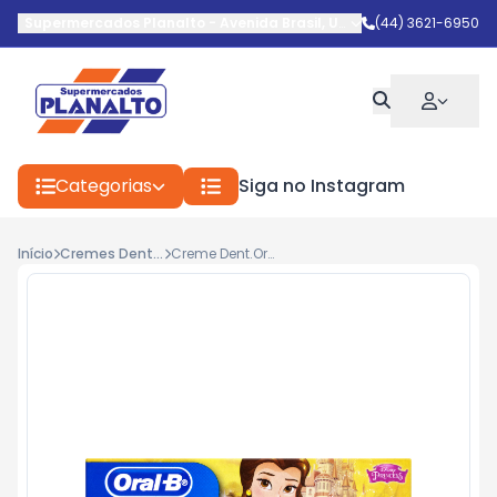
Supermercados Planalto
-
Avenida Brasil
,
Umuarama
(44) 3621-6950
-
PR
Categorias
Siga no Instagram
Início
Cremes Dental
Creme Dent.Oral-B 50g Princesas