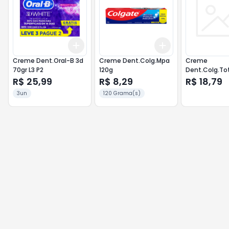
Add
Add
+
3
+
5
+
10
+
3
+
5
+
10
Creme Dent.Oral-B 3d
Creme Dent.Colg.Mpa
Creme
70gr L3 P2
120g
Dent.Colg.Tot
Limp.Profund
R$ 25,99
R$ 8,29
R$ 18,79
3un
120 Grama(s)