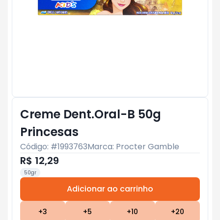
Creme Dent.Oral-B 50g
Princesas
Código: #
1993763
Marca:
Procter Gamble
R$ 12,29
50gr
Adicionar ao carrinho
Subtotal:
R$ 0
+
3
+
5
+
10
+
20