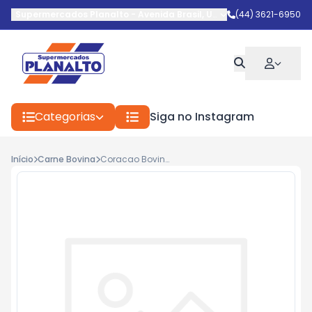
Supermercados Planalto
-
Avenida Brasil
,
Umuarama
(44) 3621-6950
-
PR
Categorias
Siga no Instagram
Início
Carne Bovina
Coracao Bovino Bja Kg