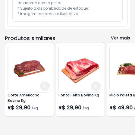
de acordo com o peso;

* Sujeito à disponibilidade de estoque;

* Imagem meramente ilustrativa;
Produtos similares
Ver mais
Add
Add
+
1.5
kg
+
2.5
kg
+
1.5
kg
+
2.5
kg
Corte Americano
Ponta Peito Bovino Kg
Miolo Paleta 
Bovino Kg
R$ 29,90
R$ 29,90
R$ 49,90
/
kg
/
kg