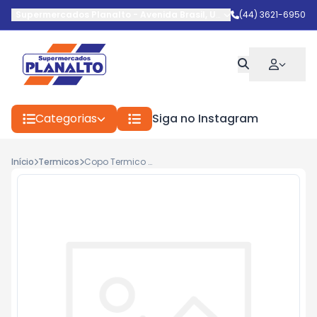
Supermercados Planalto
-
Avenida Brasil
,
Umuarama
(44) 3621-6950
-
PR
Categorias
Siga no Instagram
Início
Termicos
Copo Termico Stanley 473ml Citron