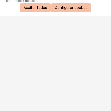
estatísticas de uso.
Aceitar todos
Configurar cookies
Aproveite as nossas promoções!
Cadastre seu e-mail e receba ofertas exclusivas.
QUERO RECEBER