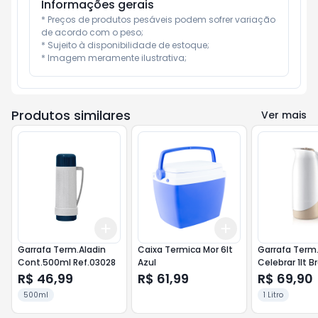
Informações gerais
* Preços de produtos pesáveis podem sofrer variação 
de acordo com o peso;

* Sujeito à disponibilidade de estoque;

* Imagem meramente ilustrativa;
Produtos similares
Ver mais
Add
Add
+
3
+
5
+
10
+
3
+
5
+
10
Garrafa Term.Aladin
Caixa Termica Mor 6lt
Garrafa Term
Cont.500ml Ref.03028
Azul
Celebrar 1lt B
R$ 46,99
R$ 61,99
R$ 69,90
500ml
1 Litro