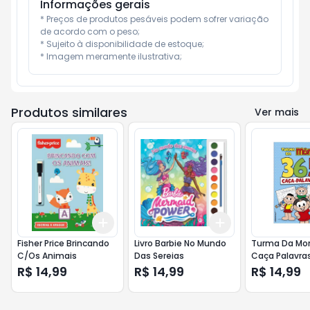
Informações gerais
* Preços de produtos pesáveis podem sofrer variação 
de acordo com o peso;

* Sujeito à disponibilidade de estoque;

* Imagem meramente ilustrativa;
Produtos similares
Ver mais
Add
Add
+
3
+
5
+
10
+
3
+
5
+
10
Fisher Price Brincando
Livro Barbie No Mundo
Turma Da Mon
C/Os Animais
Das Sereias
Caça Palavra
R$ 14,99
R$ 14,99
R$ 14,99