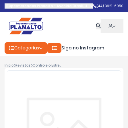
Supermercados Planalto
-
Avenida Brasil
,
Umuarama
(44) 3621-6950
-
PR
Categorias
Siga no Instagram
Início
Revistas
Controle o Estresse - Augusto Cury