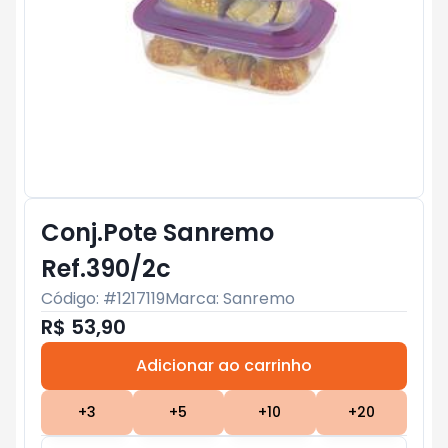
Conj.Pote Sanremo
Ref.390/2c
Código: #
1217119
Marca:
Sanremo
R$ 53,90
Adicionar ao carrinho
Subtotal:
R$ 0
+
3
+
5
+
10
+
20