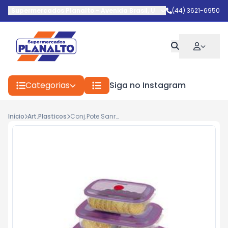
Supermercados Planalto
-
Avenida Brasil
,
Umuarama
(44) 3621-6950
-
PR
Categorias
Siga no Instagram
Início
Art.Plasticos
Conj.Pote Sanremo Ref.390/2c