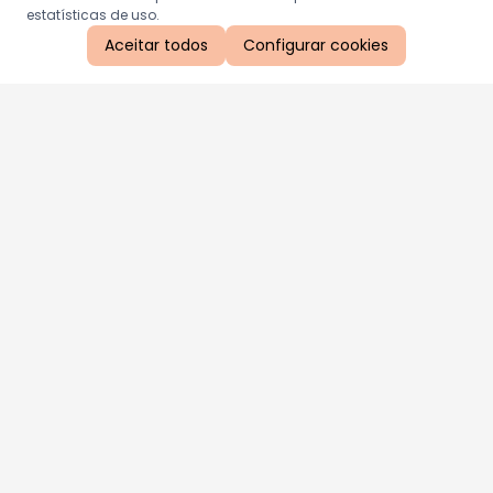
estatísticas de uso.
Aceitar todos
Configurar cookies
Aproveite as nossas promoções!
Cadastre seu e-mail e receba ofertas exclusivas.
QUERO RECEBER