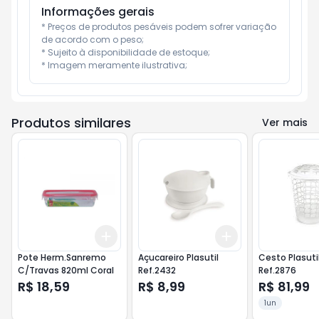
Informações gerais
* Preços de produtos pesáveis podem sofrer variação 
de acordo com o peso;

* Sujeito à disponibilidade de estoque;

* Imagem meramente ilustrativa;
Produtos similares
Ver mais
Add
Add
+
3
+
5
+
10
+
3
+
5
+
10
Pote Herm.Sanremo
Açucareiro Plasutil
Cesto Plasuti
C/Travas 820ml Coral
Ref.2432
Ref.2876
R$ 18,59
R$ 8,99
R$ 81,99
1un