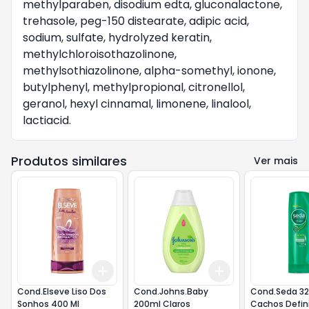
methylparaben, disodium edta, gluconalactone,
trehasole, peg-150 distearate, adipic acid,
sodium, sulfate, hydrolyzed keratin,
methylchloroisothazolinone,
methylsothiazolinone, alpha-somethyl, ionone,
butylphenyl, methylpropional, citronellol,
geranol, hexyl cinnamal, limonene, linalool,
lactiacid.
Produtos similares
Ver mais
Add
Add
+
3
+
5
+
10
+
3
+
5
+
10
Cond.Elseve Liso Dos
Cond.Johns.Baby
Cond.Seda 3
Sonhos 400 Ml
200ml Claros
Cachos Defin