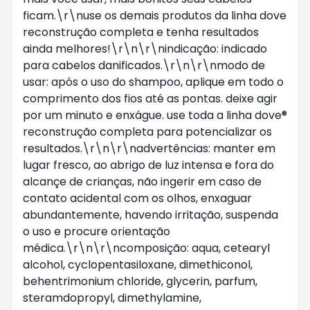
ficam.\r\nuse os demais produtos da linha dove
reconstrução completa e tenha resultados
ainda melhores!\r\n\r\nindicação: indicado
para cabelos danificados.\r\n\r\nmodo de
usar: após o uso do shampoo, aplique em todo o
comprimento dos fios até as pontas. deixe agir
por um minuto e enxágue. use toda a linha dove®
reconstrução completa para potencializar os
resultados.\r\n\r\nadvertências: manter em
lugar fresco, ao abrigo de luz intensa e fora do
alcançe de crianças, não ingerir em caso de
contato acidental com os olhos, enxaguar
abundantemente, havendo irritação, suspenda
o uso e procure orientação
médica.\r\n\r\ncomposição: aqua, cetearyl
alcohol, cyclopentasiloxane, dimethiconol,
behentrimonium chloride, glycerin, parfum,
steramdopropyl, dimethylamine,