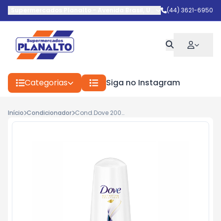
Supermercados Planalto
-
Avenida Brasil
,
Umuarama
(44) 3621-6950
-
PR
Categorias
Siga no Instagram
Início
Condicionador
Cond.Dove 200ml Reconst.Completa