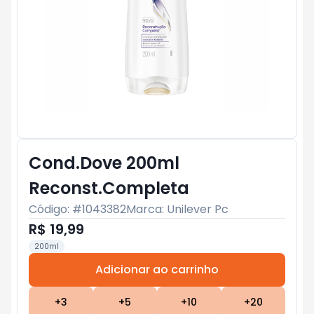
Cond.Dove 200ml
Reconst.Completa
Código: #
1043382
Marca:
Unilever Pc
R$ 19,99
200ml
Adicionar ao carrinho
Subtotal:
R$ 0
+
3
+
5
+
10
+
20