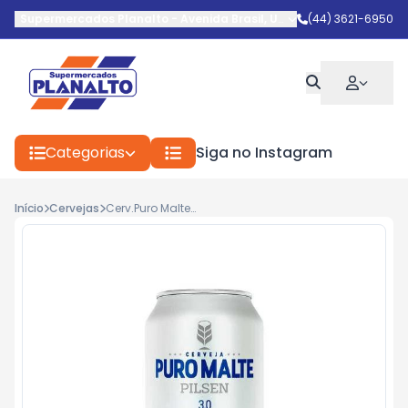
Supermercados Planalto
-
Avenida Brasil
,
Umuarama
(44) 3621-6950
-
PR
Categorias
Siga no Instagram
Início
Cervejas
Cerv.Puro Malte Pilsen 3.0 Lata 350ml