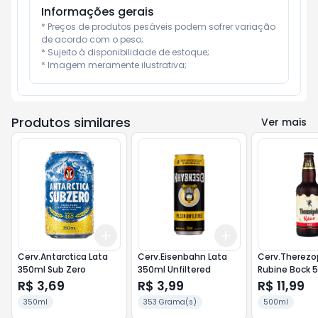
Informações gerais
* Preços de produtos pesáveis podem sofrer variação 
de acordo com o peso;

* Sujeito à disponibilidade de estoque;

* Imagem meramente ilustrativa;
Produtos similares
Ver mais
Add
Add
+
3
+
5
+
10
+
3
+
5
+
10
Cerv.Antarctica Lata
Cerv.Eisenbahn Lata
Cerv.Therezo
350ml Sub Zero
350ml Unfiltered
Rubine Bock 5
R$ 3,69
R$ 3,99
R$ 11,99
350ml
353 Grama(s)
500ml