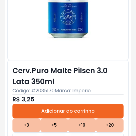
Cerv.Puro Malte Pilsen 3.0
Lata 350ml
Código: #
2035170
Marca:
Imperio
R$ 3,25
Adicionar ao carrinho
Subtotal:
R$ 0
+
3
+
5
+
10
+
20