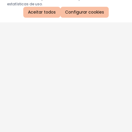
estatísticas de uso.
Aceitar todos
Configurar cookies
Aproveite as nossas promoções!
Cadastre seu e-mail e receba ofertas exclusivas.
QUERO RECEBER