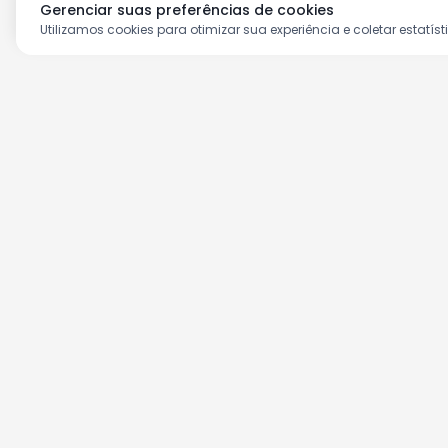
Gerenciar suas preferências de cookies
Utilizamos cookies para otimizar sua experiência e coletar estatíst
Aproveite as nossas prom
Cadastre seu e-mail e receba ofertas ex