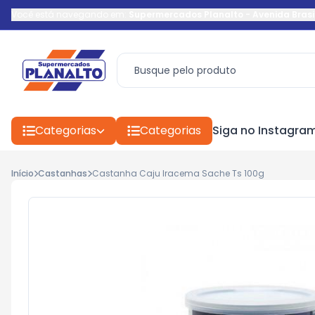
Você está navegando em:
Supermercados Planalto
-
Avenida Brasi
Categorias
Categorias
Siga no Instagra
Início
Castanhas
Castanha Caju Iracema Sache Ts 100g