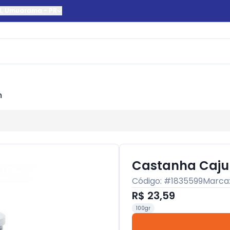
l
,
Umuarama
-
PR
m
Castanha Caju 
Código: #
1835599
Marca
R$ 23,59
100gr