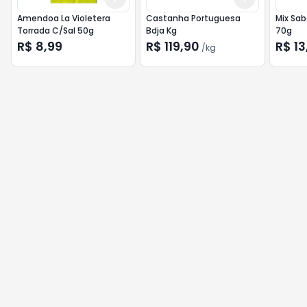
Amendoa La Violetera
Castanha Portuguesa
Mix Sab
Torrada C/Sal 50g
Bdja Kg
70g
R$ 8,99
R$ 119,90
R$ 13
/
kg