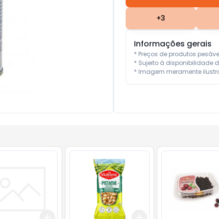
+
3
Informações gerais
* Preços de produtos pesáv
* Sujeito à disponibilidade d
* Imagem meramente ilustra
Add
Add
kg
+
3
+
5
+
10
+
3
+
5
+
10