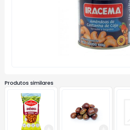
Produtos similares
Add
Add
+
3
+
5
+
10
+
0.6
kg
+
1