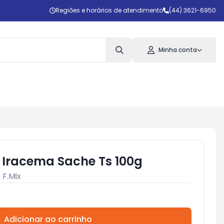
Regiões e horários de atendimento
(44) 3621-6950
Minha conta
Iracema Sache Ts 100g
:
F.Mix
Adicionar ao carrinho
Subtotal:
R$ 0,00