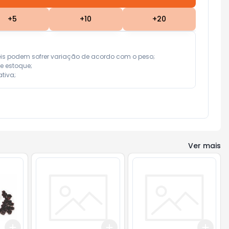
+
5
+
10
+
20
eis podem sofrer variação de acordo com o peso;

e estoque;

tiva;
Ver mais
Add
Add
Add
+
3
+
5
+
10
+
0.6
+
1
+
2
+
3