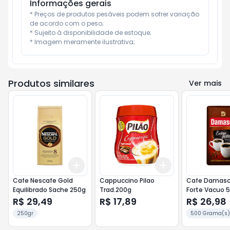
Informações gerais
* Preços de produtos pesáveis podem sofrer variação 
de acordo com o peso;

* Sujeito à disponibilidade de estoque;

* Imagem meramente ilustrativa;
Produtos similares
Ver mais
Add
Add
+
3
+
5
+
10
+
3
+
5
+
10
Cafe Nescafe Gold
Cappuccino Pilao
Cafe Damasco
Equilibrado Sache 250g
Trad.200g
Forte Vacuo 
R$ 29,49
R$ 17,89
R$ 26,98
250gr
500 Grama(s)