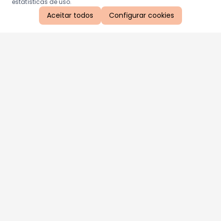
estatísticas de uso.
Aceitar todos
Configurar cookies
Aproveite as nossas promoções!
Cadastre seu e-mail e receba ofertas exclusivas.
QUERO RECEBER