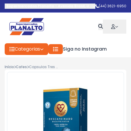
Supermercados Planalto
-
Avenida Brasil
,
Umuarama
(44) 3621-6950
-
PR
Categorias
Siga no Instagram
Início
Cafes
Capsulas Tres Cor.Nsp Descafeinado C/10