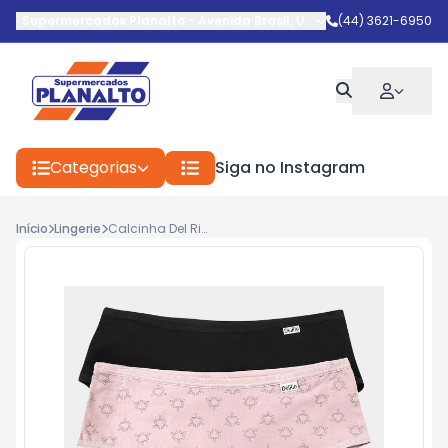
Supermercados Planalto
-
Avenida Brasil
,
Umuarama
(44) 3621-6950
-
PR
Categorias
Siga no Instagram
Início
Lingerie
Calcinha Del Rio C/2 R501521 Gde