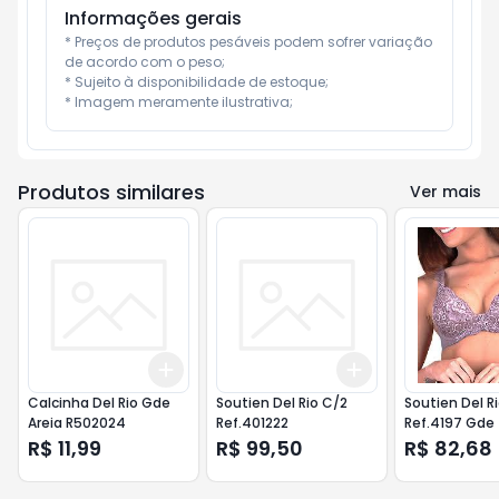
Informações gerais
* Preços de produtos pesáveis podem sofrer variação 
de acordo com o peso;

* Sujeito à disponibilidade de estoque;

* Imagem meramente ilustrativa;
Produtos similares
Ver mais
Add
Add
+
3
+
5
+
10
+
3
+
5
+
10
Calcinha Del Rio Gde
Soutien Del Rio C/2
Soutien Del R
Areia R502024
Ref.401222
Ref.4197 Gde
R$ 11,99
R$ 99,50
R$ 82,68