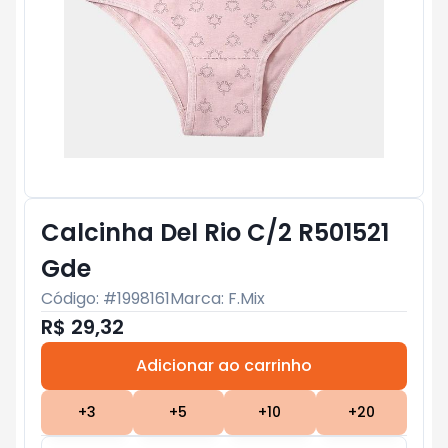
Calcinha Del Rio C/2 R501521
Gde
Código: #
1998161
Marca:
F.Mix
R$ 29,32
Adicionar ao carrinho
Subtotal:
R$ 0
+
3
+
5
+
10
+
20