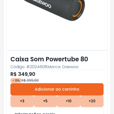
Caixa Som Powertube 80
Código: #
2024608
Marca:
Daewoo
R$ 349,90
R$ 399,90
-
13
%
Adicionar ao carrinho
Subtotal:
R$ 0
+
3
+
5
+
10
+
20