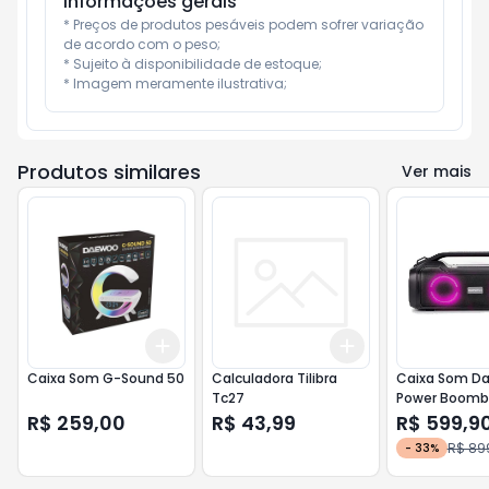
Informações gerais
* Preços de produtos pesáveis podem sofrer variação 
de acordo com o peso;

* Sujeito à disponibilidade de estoque;

* Imagem meramente ilustrativa;
Produtos similares
Ver mais
Add
Add
+
3
+
5
+
10
+
3
+
5
+
10
Caixa Som G-Sound 50
Calculadora Tilibra
Caixa Som D
Tc27
Power Boomb
R$ 259,00
R$ 43,99
R$ 599,9
R$ 89
-
33
%