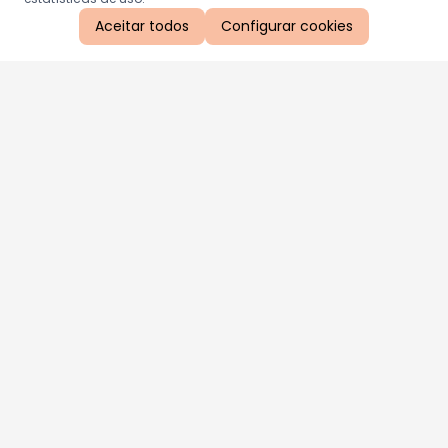
Aceitar todos
Configurar cookies
Aproveite as nossas promoções!
Cadastre seu e-mail e receba ofertas exclusivas.
QUERO RECEBER