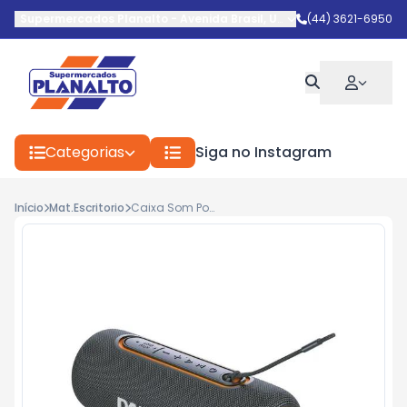
Supermercados Planalto
-
Avenida Brasil
,
Umuarama
(44) 3621-6950
-
PR
Categorias
Siga no Instagram
Início
Mat.Escritorio
Caixa Som Powertube 80