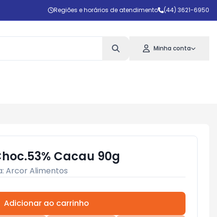
Regiões e horários de atendimento
(44) 3621-6950
Minha conta
 Choc.53% Cacau 90g
a:
Arcor Alimentos
Adicionar ao carrinho
Subtotal:
R$ 0,00