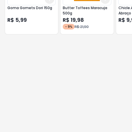
Goma Gomets Dori 150g
Butter Toffees Maracuja
Chicle.
500g
Abraço
R$ 5,99
R$ 19,98
R$ 9
R$ 21,90
-
9
%