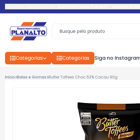
Você está navegando em:
Supermercados Planalto
-
Avenida Brasi
Categorias
Categorias
Siga no Instagra
Início
Balas e Gomas
Butter Toffees Choc.53% Cacau 90g