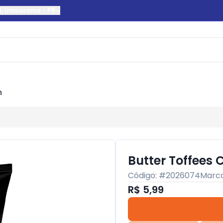
l
,
Umuarama
-
PR
m
Butter Toffees
Código: #
2026074
Marc
R$ 5,99