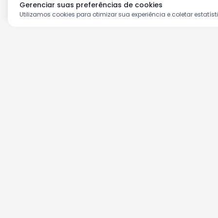
Gerenciar suas preferências de cookies
Utilizamos cookies para otimizar sua experiência e coletar estatíst
Aproveite as nossas prom
Cadastre seu e-mail e receba ofertas ex