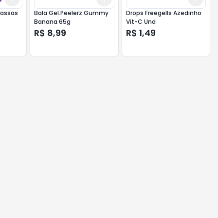
Passas
Bala Gel.Peelerz Gummy
Drops Freegells Azedinho
Banana 65g
Vit-C Und
R$ 8,99
R$ 1,49