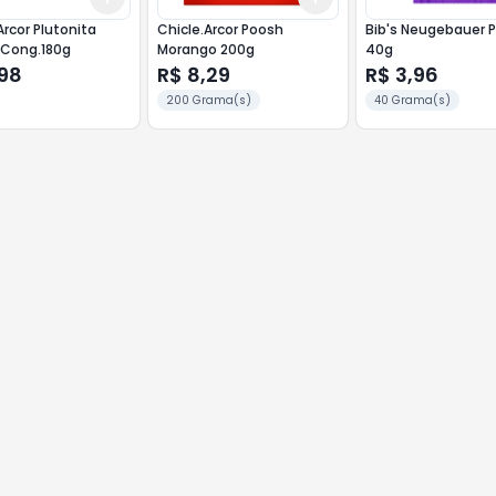
Arcor Plutonita
Chicle.Arcor Poosh
Bib's Neugebauer 
 Cong.180g
Morango 200g
40g
,98
R$ 8,29
R$ 3,96
200 Grama(s)
40 Grama(s)