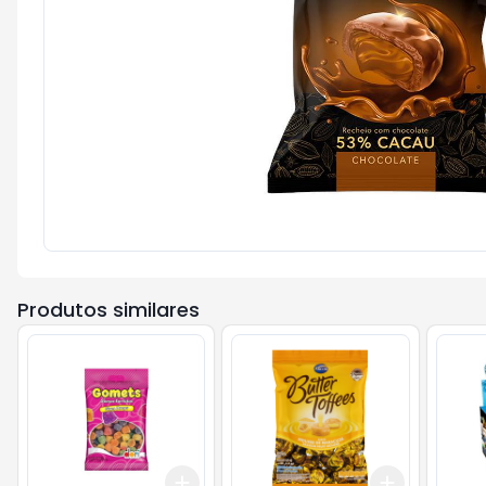
Produtos similares
Add
Add
+
3
+
5
+
10
+
3
+
5
+