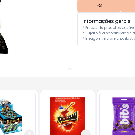
+
3
Informações gerais
* Preços de produtos pesáv
* Sujeito à disponibilidade d
* Imagem meramente ilustra
Add
Add
10
+
3
+
5
+
10
+
3
+
5
+
10