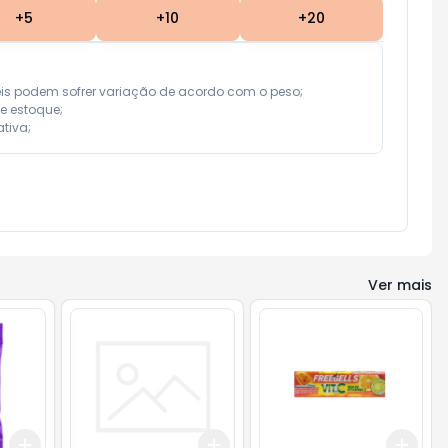
+
5
+
10
+
20
eis podem sofrer variação de acordo com o peso;

e estoque;

tiva;
Ver mais
Add
Add
Add
+
3
+
5
+
10
+
3
+
5
+
10
+
3