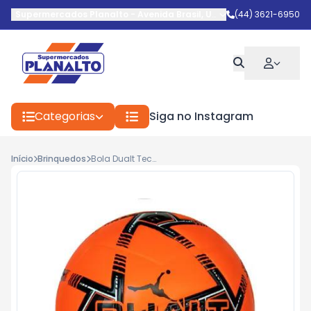
Supermercados Planalto
-
Avenida Brasil
,
Umuarama
(44) 3621-6950
-
PR
Categorias
Siga no Instagram
Início
Brinquedos
Bola Dualt Tech Fusion Beach Soccer