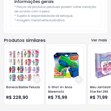
Informações gerais
* Preços de produtos pesáveis podem sofrer variação 
de acordo com o peso;

* Sujeito à disponibilidade de estoque;

* Imagem meramente ilustrativa;
Produtos similares
Ver mais
Add
Add
+
3
+
5
+
10
+
3
+
5
+
10
Boneca Barbie Pelucia
X-Shot 4+ Anos
Meu Jantarzi
Maremoto
Star Ref.268
R$ 228,90
R$ 75,99
R$ 71,99