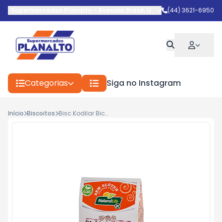
Supermercados Planalto
-
Avenida Brasil
,
Umuarama
(44) 3621-6950
-
PR
Categorias
Siga no Instagram
Início
Biscoitos
Bisc.Kodilar Bichinhos Veg.Brigadeiro 80g