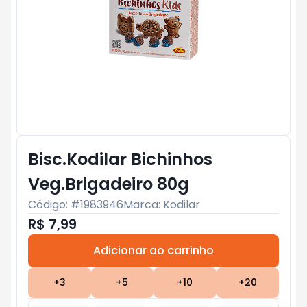
Bisc.Kodilar Bichinhos
Veg.Brigadeiro 80g
Código: #
1983946
Marca:
Kodilar
R$ 7,99
Adicionar ao carrinho
Subtotal:
R$ 0
+
3
+
5
+
10
+
20