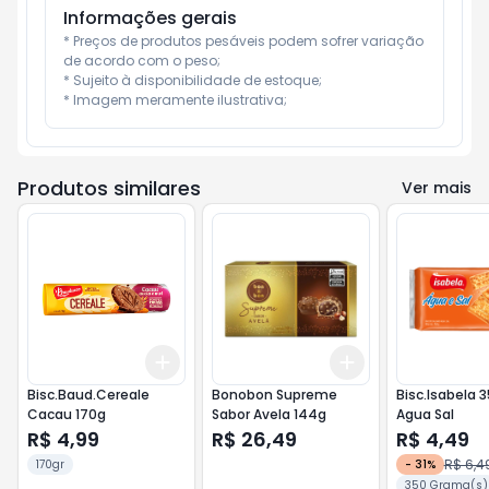
Informações gerais
* Preços de produtos pesáveis podem sofrer variação 
de acordo com o peso;

* Sujeito à disponibilidade de estoque;

* Imagem meramente ilustrativa;
Produtos similares
Ver mais
Add
Add
+
3
+
5
+
10
+
3
+
5
+
10
Bisc.Baud.Cereale
Bonobon Supreme
Bisc.Isabela 
Cacau 170g
Sabor Avela 144g
Agua Sal
R$ 4,99
R$ 26,49
R$ 4,49
R$ 6,4
170gr
-
31
%
350 Grama(s)