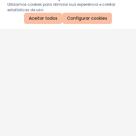
Utilizamos cookies para otimizar sua experiência e coletar
estatísticas de uso.
Aceitar todos
Configurar cookies
Aproveite as nossas promoções!
Cadastre seu e-mail e receba ofertas exclusivas.
QUERO RECEBER