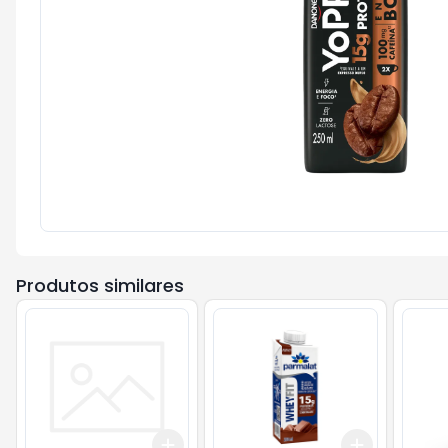
Produtos similares
Add
Add
+
3
+
5
+
10
+
3
+
5
+