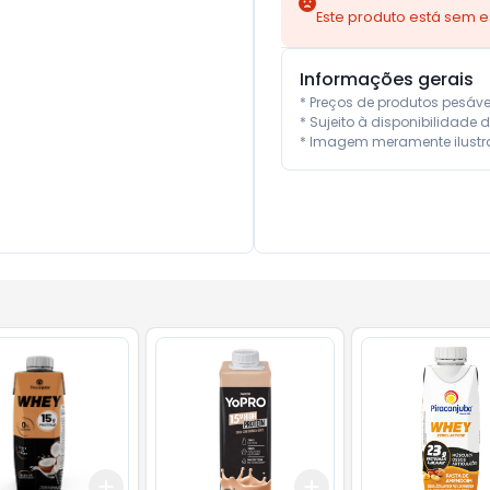
Este produto está sem 
Informações gerais
* Preços de produtos pesáv
* Sujeito à disponibilidade d
* Imagem meramente ilustra
Add
Add
10
+
3
+
5
+
10
+
3
+
5
+
10