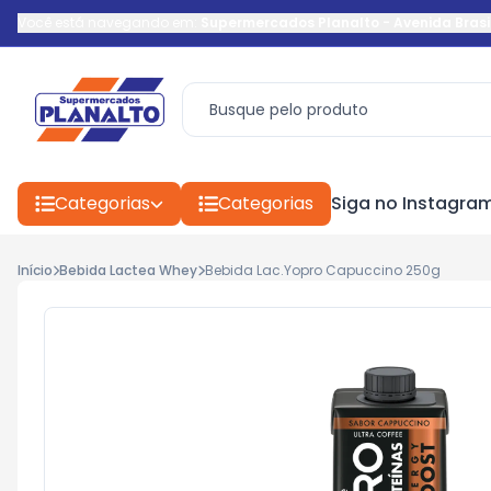
Você está navegando em:
Supermercados Planalto
-
Avenida Brasi
Categorias
Categorias
Siga no Instagra
Início
Bebida Lactea Whey
Bebida Lac.Yopro Capuccino 250g