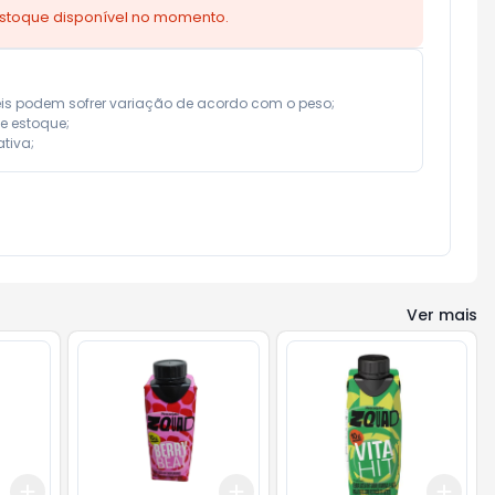
estoque disponível no momento.
eis podem sofrer variação de acordo com o peso;

e estoque;

tiva;
Ver mais
Add
Add
Add
+
3
+
5
+
10
+
3
+
5
+
10
+
3