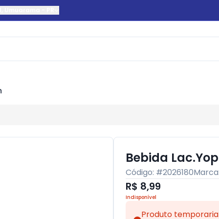
l
,
Umuarama
-
PR
m
Bebida Lac.Yo
Código: #
2026180
Marca
R$ 8,99
Indisponível
Produto temporaria