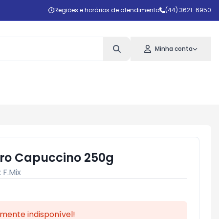
Regiões e horários de atendimento
(44) 3621-6950
Minha conta
pro Capuccino 250g
:
F.Mix
mente indisponível!