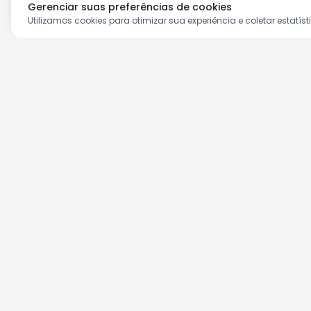
Gerenciar suas preferências de cookies
Utilizamos cookies para otimizar sua experiência e coletar estatíst
Aproveite as nossas prom
Cadastre seu e-mail e receba ofertas ex