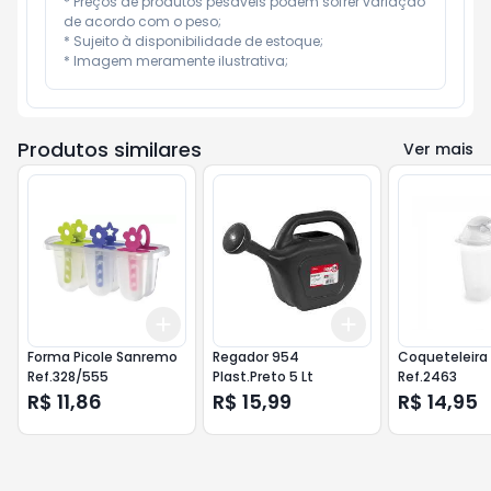
* Preços de produtos pesáveis podem sofrer variação 
de acordo com o peso;

* Sujeito à disponibilidade de estoque;

* Imagem meramente ilustrativa;
Produtos similares
Ver mais
Add
Add
+
3
+
5
+
10
+
3
+
5
+
10
Forma Picole Sanremo
Regador 954
Coqueteleira 
Ref.328/555
Plast.Preto 5 Lt
Ref.2463
R$ 11,86
R$ 15,99
R$ 14,95