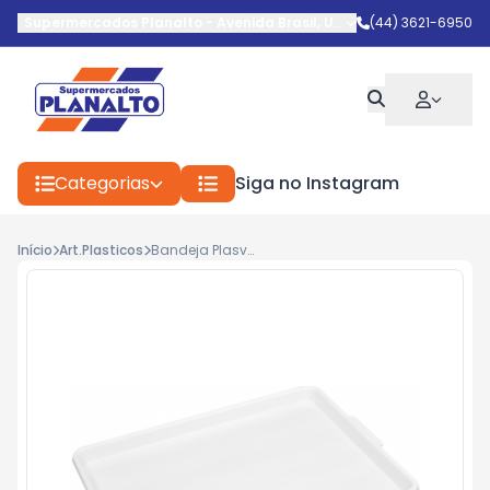
Supermercados Planalto
-
Avenida Brasil
,
Umuarama
(44) 3621-6950
-
PR
Categorias
Siga no Instagram
Início
Art.Plasticos
Bandeja Plasvale Ref.509