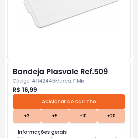
Bandeja Plasvale Ref.509
Código: #
1142445
Marca:
F.Mix
R$ 16,99
Adicionar ao carrinho
Subtotal:
R$ 0
+
3
+
5
+
10
+
20
Informações gerais