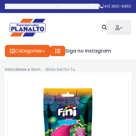
Supermercados Planalto
-
Avenida Brasil
,
Umuarama
(44) 3621-6950
-
PR
Categorias
Siga no Instagram
Início
Balas e Gomas
Bala Gel.Fini Tubes Arco Iris 80g