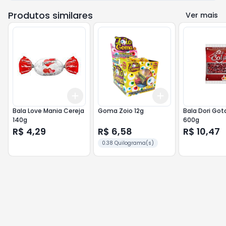
Produtos similares
Ver mais
Add
Add
+
3
+
5
+
10
+
3
+
5
+
10
Bala Love Mania Cereja
Goma Zoio 12g
Bala Dori Got
140g
600g
R$ 4,29
R$ 6,58
R$ 10,47
0.38 Quilograma(s)