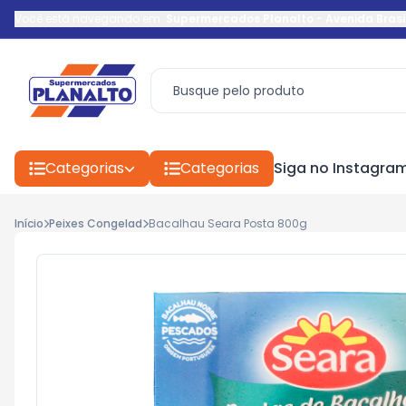
Você está navegando em:
Supermercados Planalto
-
Avenida Brasi
Categorias
Categorias
Siga no Instagra
Início
Peixes Congelad
Bacalhau Seara Posta 800g