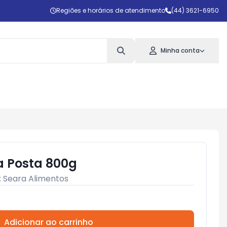
Regiões e horários de atendimento
(44) 3621-6950
Minha conta
a Posta 800g
:
Seara Alimentos
Adicionar ao carrinho
Subtotal:
R$ 0,00