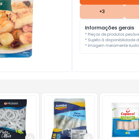
+
3
Informações gerais
* Preços de produtos pesáv
* Sujeito à disponibilidade d
* Imagem meramente ilustra
Add
Add
10
+
3
+
5
+
10
+
3
+
5
+
10