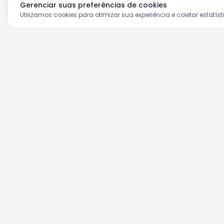
Gerenciar suas preferências de cookies
Utilizamos cookies para otimizar sua experiência e coletar estatíst
Aproveite as nossas prom
Cadastre seu e-mail e receba ofertas ex