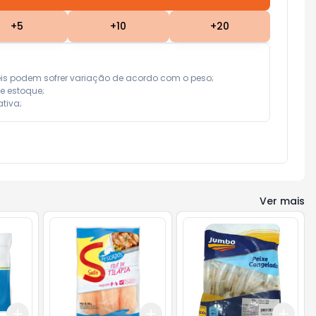
+
5
+
10
+
20
eis podem sofrer variação de acordo com o peso;

e estoque;

tiva;
Ver mais
Add
Add
Add
+
3
+
5
+
10
+
3
+
5
+
10
+
3