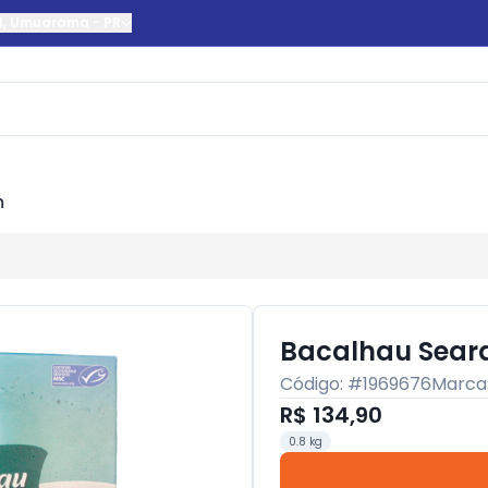
l
,
Umuarama
-
PR
m
Bacalhau Sear
Código: #
1969676
Marca
R$ 134,90
0.8 kg