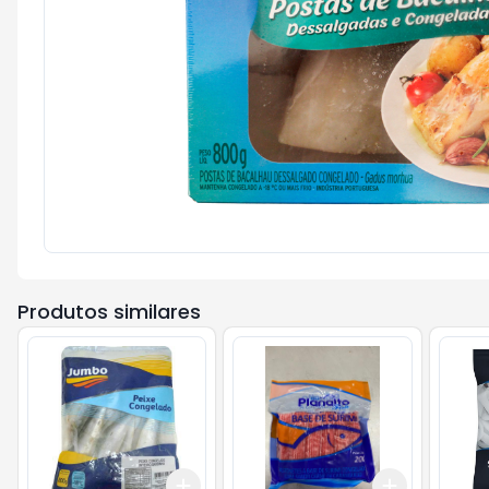
Produtos similares
Add
Add
+
3
+
5
+
10
+
3
+
5
+