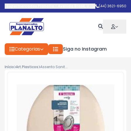
Supermercados Planalto
-
Avenida Brasil
,
Umuarama
(44) 3621-6950
-
PR
Categorias
Siga no Instagram
Início
Art.Plasticos
Assento Sanit.Sanremo Stand.91068-6 Bege