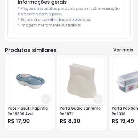
Informações gerais
* Preços de produtos pesáveis podem sofrer variação 
de acordo com o peso;

* Sujeito à disponibilidade de estoque;

* Imagem meramente ilustrativa;
Produtos similares
Ver mais
Add
Add
+
3
+
5
+
10
+
3
+
5
+
10
Pote Plasutil Papinha
Porta Guard.Sanremo
Porta Pao Sa
Ref.9309 Azul
Ref.871
Ref.338
R$ 17,90
R$ 8,30
R$ 19,49