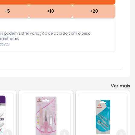
+
5
+
10
+
20
eis podem sofrer variação de acordo com o peso;

e estoque;

tiva;
Ver mais
Add
Add
Add
+
3
+
5
+
10
+
3
+
5
+
10
+
3