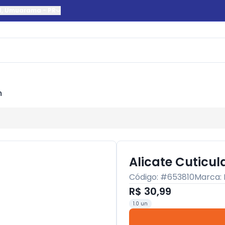
l
,
Umuarama
-
PR
m
Alicate Cuticul
Código: #
653810
Marca:
R$ 30,99
1.0 un