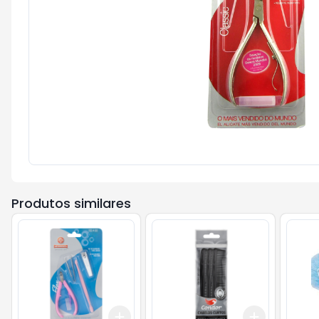
Produtos similares
Add
Add
+
3
+
5
+
10
+
3
+
5
+