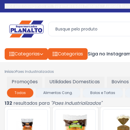
Você está navegando em:
Supermercados Planalto
-
Avenida Brasi
Categorias
Categorias
Siga no Instagra
Início
Paes Industrializados
Promoções
Utilidades Domesticas
Bovinos
Todos
Alimentos Cong.
Bolos e Tortas
132
resultados para
"
Paes Industrializados
"