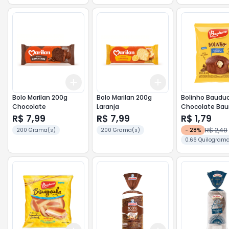
Add
Add
+
3
+
5
+
10
+
3
+
5
+
10
Bolo Marilan 200g
Bolo Marilan 200g
Bolinho Baudu
Chocolate
Laranja
Chocolate Bau
R$ 7,99
R$ 7,99
R$ 1,79
R$ 2,49
200 Grama(s)
200 Grama(s)
-
28
%
0.66 Quilogram