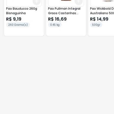
Add
Add
+
3
+
5
+
10
+
3
+
5
+
10
Pao Bauducco 260g
Pao Pullman Integral
Pao Wickbold D
Bisnaguinha
Graos Castanhas
Australiano 50
450g
R$ 9,19
R$ 16,69
R$ 14,99
260 Grama(s)
0.45 kg
500gr