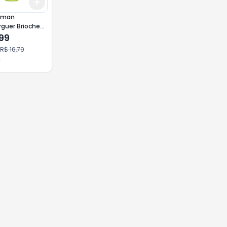
Add
10
+
3
+
5
+
10
llman
guer Brioche
,99
R$ 16,79