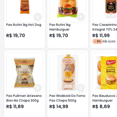
Add
Add
+
3
+
5
+
10
+
3
+
5
+
10
Pao Rufini 1kg Hot Dog
Pao Rufini 1kg
Pao Caseirinho
Hamburguer
Integral 70% 3
R$ 19,70
R$ 19,70
R$ 11,99
R$ 12,99
-
8
%
Add
Add
+
3
+
5
+
10
+
3
+
5
+
10
Pao Pullman Artesano
Pao Wickbold Do Forno
Pao Bauducco 
Bisn.Na Chapa 300g
Pao Chapa 500g
Hamburguer
R$ 11,89
R$ 14,99
R$ 8,69