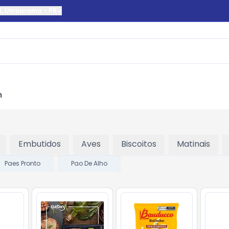
l
,
Umuarama
-
PR
m
Embutidos
Aves
Biscoitos
Matinais
Paes Pronto
Pao De Alho