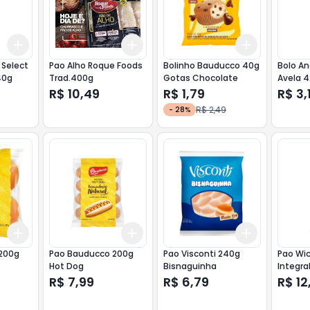
Add
Add
Add
+
3
+
5
+
10
+
3
+
5
+
10
+
3
+
5
+
 Select
Pao Alho Roque Foods
Bolinho Bauducco 40g
Bolo A
40g
Trad.400g
Gotas Chocolate
Avela 
R$ 10,49
R$ 1,79
R$ 3,
R$ 2,49
-
28
%
Add
Add
Add
+
3
+
5
+
10
+
3
+
5
+
10
+
3
+
5
+
200g
Pao Bauducco 200g
Pao Visconti 240g
Pao Wic
Hot Dog
Bisnaguinha
Integra
R$ 7,99
R$ 6,79
R$ 12