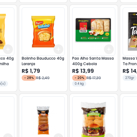
Add
Add
Add
+
3
+
5
+
10
+
3
+
5
+
10
+
3
+
5
+
cco 40g
Bolinho Bauducco 40g
Pao Alho Santa Massa
Massa 
nilha
Laranja
400g Cebola
Ta Pron
R$ 1,79
R$ 13,99
R$ 14
R$ 2,49
R$ 17,39
-
28
%
-
20
%
270gr
a(s)
0.4 kg