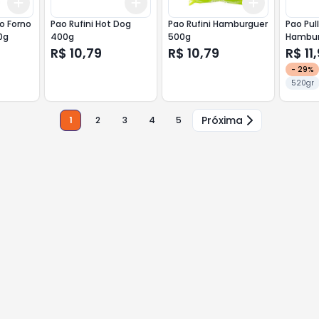
Add
Add
Add
+
3
+
5
+
10
+
3
+
5
+
10
+
3
+
5
+
o Forno
Pao Rufini Hot Dog
Pao Rufini Hamburguer
Pao Pu
0g
400g
500g
Hambur
520g
R$ 10,79
R$ 10,79
R$ 11
-
29
%
520gr
Próxima
1
2
3
4
5