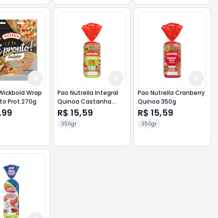
Add
Add
Add
10
+
3
+
5
+
10
+
3
+
5
+
10
+
3
Wickbold Wrap
Pao Nutrella Integral
Pao Nutrella Cranberry
to Prot.270g
Quinoa Castanha
Quinoa 350g
350g
,99
R$ 15,59
R$ 15,59
350gr
350gr