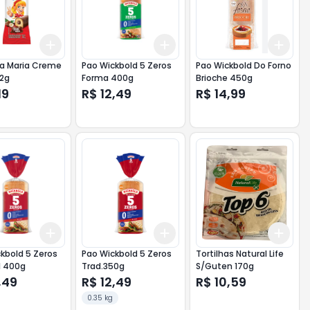
Add
Add
Add
10
+
3
+
5
+
10
+
3
+
5
+
10
+
3
na Maria Creme
Pao Wickbold 5 Zeros
Pao Wickbold Do Forno
42g
Forma 400g
Brioche 450g
19
R$ 12,49
R$ 14,99
Add
Add
Add
10
+
3
+
5
+
10
+
3
+
5
+
10
+
3
kbold 5 Zeros
Pao Wickbold 5 Zeros
Tortilhas Natural Life
l 400g
Trad.350g
S/Guten 170g
,49
R$ 12,49
R$ 10,59
0.35 kg