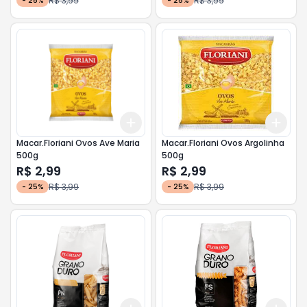
R$ 3,99
R$ 3,99
-
25
%
-
25
%
Add
Add
+
3
+
5
+
10
+
3
Macar.Floriani Ovos Ave Maria
Macar.Floriani Ovos Argolinha
500g
500g
R$ 2,99
R$ 2,99
R$ 3,99
R$ 3,99
-
25
%
-
25
%