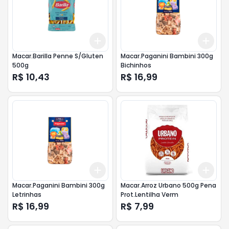
Add
Add
+
3
+
5
+
10
+
3
Macar.Barilla Penne S/Gluten
Macar.Paganini Bambini 300g
500g
Bichinhos
R$ 10,43
R$ 16,99
Add
Add
+
3
+
5
+
10
+
3
Macar.Paganini Bambini 300g
Macar.Arroz Urbano 500g Pena
Letrinhas
Prot.Lentilha Verm
R$ 16,99
R$ 7,99