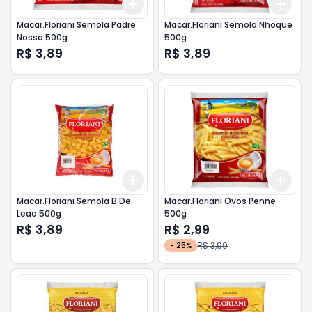
Add
Add
+
3
+
5
+
10
+
3
Macar.Floriani Semola Padre
Macar.Floriani Semola Nhoque
Nosso 500g
500g
R$ 3,89
R$ 3,89
Add
Add
+
3
+
5
+
10
+
3
Macar.Floriani Semola B.De
Macar.Floriani Ovos Penne
Leao 500g
500g
R$ 3,89
R$ 2,99
R$ 3,99
-
25
%