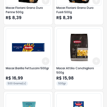
Add
Add
+
3
+
5
+
10
+
3
Macar.Floriani Grano Duro
Macar.Floriani Grano Duro
Penne 500g
Fusili 500g
R$ 8,39
R$ 8,39
Add
Add
+
3
+
5
+
10
+
3
Macar.Barilla Fettuccini 500gr
Macar.Attilio Conchiglioni
500g
R$ 16,99
R$ 15,98
500 Grama(s)
500gr