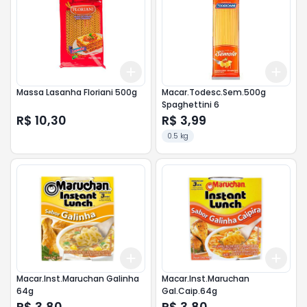
Add
Add
+
3
+
5
+
10
+
3
Massa Lasanha Floriani 500g
Macar.Todesc.Sem.500g
Spaghettini 6
R$ 10,30
R$ 3,99
0.5 kg
Add
Add
+
3
+
5
+
10
+
3
Macar.Inst.Maruchan Galinha
Macar.Inst.Maruchan
64g
Gal.Caip.64g
R$ 3,80
R$ 3,80