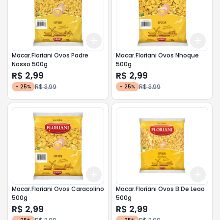
Add
Add
+
3
+
5
+
10
+
3
Macar.Floriani Ovos Padre
Macar.Floriani Ovos Nhoque
Nosso 500g
500g
R$ 2,99
R$ 2,99
R$ 3,99
R$ 3,99
-
25
%
-
25
%
Add
Add
+
3
+
5
+
10
+
3
Macar.Floriani Ovos Caracolino
Macar.Floriani Ovos B.De Leao
500g
500g
R$ 2,99
R$ 2,99