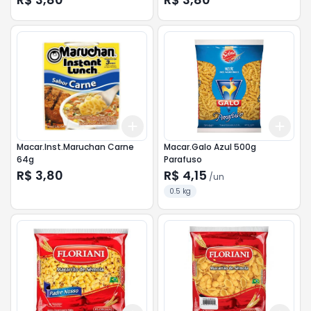
Add
Add
+
3
+
5
+
10
+
3
Macar.Inst.Maruchan Carne
Macar.Galo Azul 500g
64g
Parafuso
R$ 3,80
R$ 4,15
/
un
0.5 kg