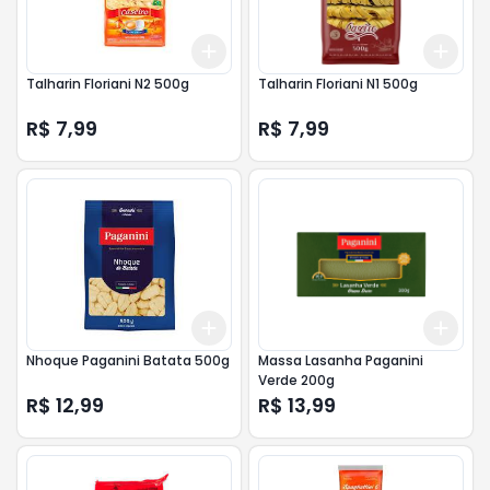
Add
Add
+
3
+
5
+
10
+
3
Talharin Floriani N2 500g
Talharin Floriani N1 500g
R$ 7,99
R$ 7,99
Add
Add
+
3
+
5
+
10
+
3
Nhoque Paganini Batata 500g
Massa Lasanha Paganini
Verde 200g
R$ 12,99
R$ 13,99