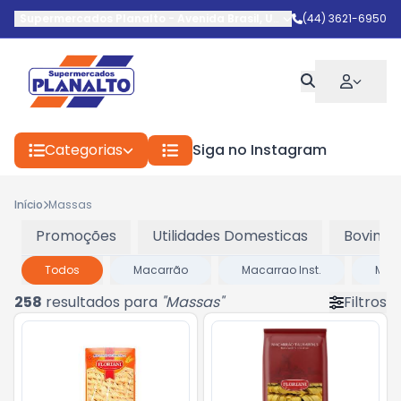
Supermercados Planalto
-
Avenida Brasil
,
Umuarama
(44) 3621-6950
-
PR
Categorias
Siga no Instagram
Início
Massas
Promoções
Utilidades Domesticas
Bovinos
Todos
Macarrão
Macarrao Inst.
Mass
258
resultados para
"
Massas
"
Filtros