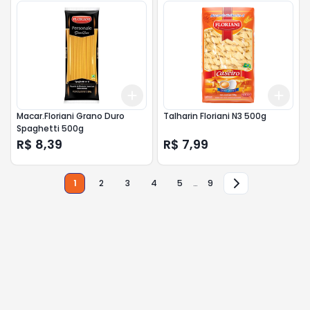
Add
Add
+
3
+
5
+
10
+
3
Macar.Floriani Grano Duro
Talharin Floriani N3 500g
Spaghetti 500g
R$ 8,39
R$ 7,99
1
2
3
4
5
…
9