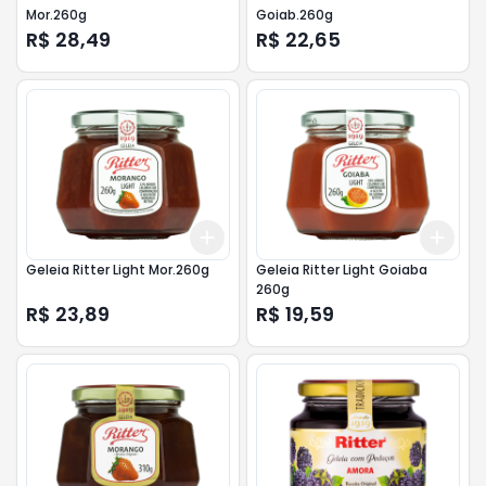
Mor.260g
Goiab.260g
R$ 28,49
R$ 22,65
Add
Add
+
3
+
5
+
10
+
3
Geleia Ritter Light Mor.260g
Geleia Ritter Light Goiaba
260g
R$ 23,89
R$ 19,59