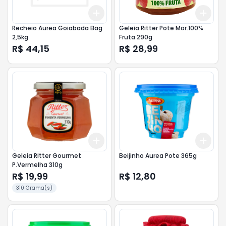
Add
Add
+
3
+
5
+
10
+
3
Recheio Aurea Goiabada Bag
Geleia Ritter Pote Mor.100%
2,5kg
Fruta 290g
R$ 44,15
R$ 28,99
Add
Add
+
3
+
5
+
10
+
3
Geleia Ritter Gourmet
Beijinho Aurea Pote 365g
P.Vermelha 310g
R$ 19,99
R$ 12,80
310 Grama(s)