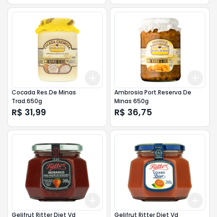
Add
Add
+
3
+
5
+
10
+
3
Cocada Res.De Minas
Ambrosia Port.Reserva De
Trad.650g
Minas 650g
R$ 31,99
R$ 36,75
Add
Add
+
3
+
5
+
10
+
3
Gelifrut Ritter Diet Vd
Gelifrut Ritter Diet Vd