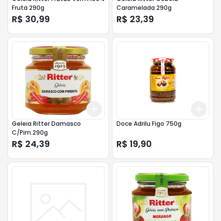
Fruta 290g
Caramelada 290g
R$ 30,99
R$ 23,39
Add
Add
+
3
+
5
+
10
+
3
Geleia Ritter Damasco
Doce Adrilu Figo 750g
C/Pim.290g
R$ 24,39
R$ 19,90