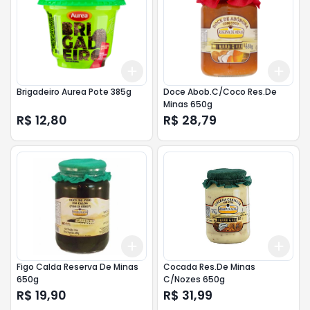
Add
Add
+
3
+
5
+
10
+
3
Brigadeiro Aurea Pote 385g
Doce Abob.C/Coco Res.De
Minas 650g
R$ 12,80
R$ 28,79
Add
Add
+
3
+
5
+
10
+
3
Figo Calda Reserva De Minas
Cocada Res.De Minas
650g
C/Nozes 650g
R$ 19,90
R$ 31,99