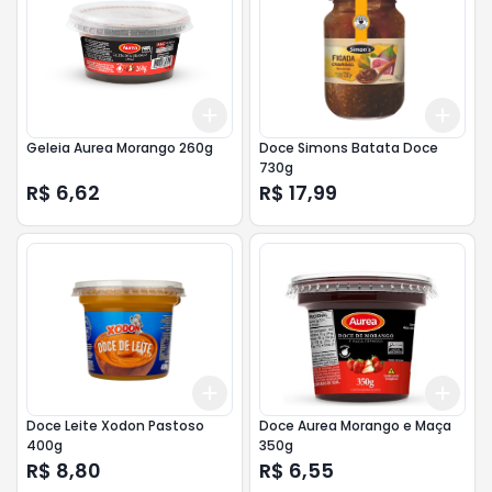
Add
Add
+
3
+
5
+
10
+
3
Geleia Aurea Morango 260g
Doce Simons Batata Doce
730g
R$ 6,62
R$ 17,99
Add
Add
+
3
+
5
+
10
+
3
Doce Leite Xodon Pastoso
Doce Aurea Morango e Maça
400g
350g
R$ 8,80
R$ 6,55