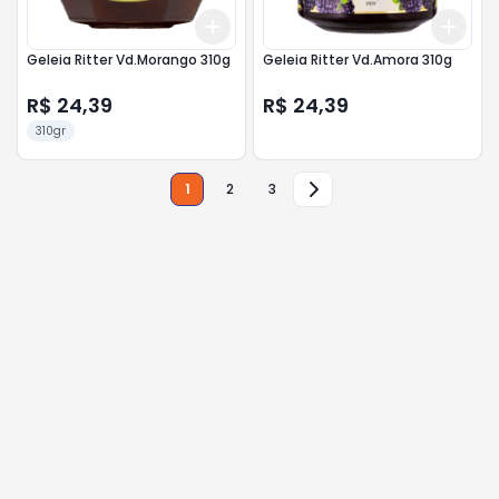
Add
Add
+
3
+
5
+
10
+
3
Geleia Ritter Vd.Morango 310g
Geleia Ritter Vd.Amora 310g
R$ 24,39
R$ 24,39
310gr
1
2
3