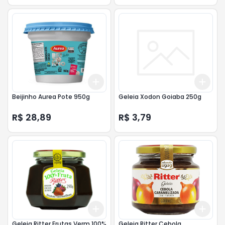
Add
Add
+
3
+
5
+
10
+
3
Beijinho Aurea Pote 950g
Geleia Xodon Goiaba 250g
R$ 28,89
R$ 3,79
Add
Add
+
3
+
5
+
10
+
3
Geleia Ritter Frutas Verm.100%
Geleia Ritter Cebola