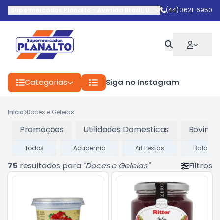
Supermercados Planalto
-
Avenida Brasil
,
Umuarama
(44) 3621-6950
-
PR
Categorias
Siga no Instagram
Início
Doces e Geleias
Promoções
Utilidades Domesticas
Bovinos
Todos
Academia
Art.Festas
Balas e
75
resultados para
"
Doces e Geleias
"
Filtros