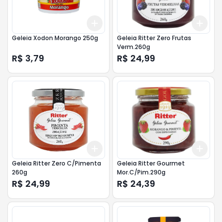
Add
Add
+
3
+
5
+
10
+
3
Geleia Xodon Morango 250g
Geleia Ritter Zero Frutas
Verm.260g
R$ 3,79
R$ 24,99
Add
Add
+
3
+
5
+
10
+
3
Geleia Ritter Zero C/Pimenta
Geleia Ritter Gourmet
260g
Mor.C/Pim.290g
R$ 24,99
R$ 24,39