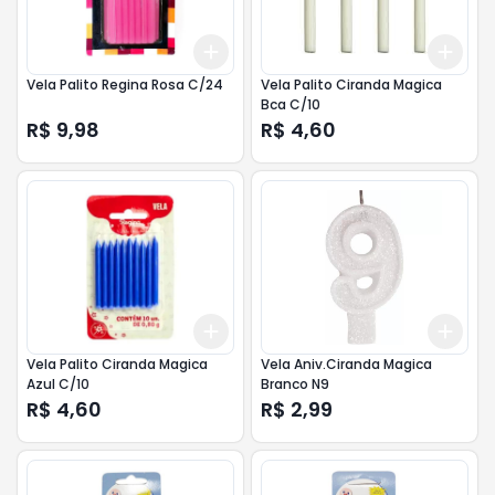
Add
Add
+
3
+
5
+
10
+
3
Vela Palito Regina Rosa C/24
Vela Palito Ciranda Magica
Bca C/10
R$ 9,98
R$ 4,60
Add
Add
+
3
+
5
+
10
+
3
Vela Palito Ciranda Magica
Vela Aniv.Ciranda Magica
Azul C/10
Branco N9
R$ 4,60
R$ 2,99