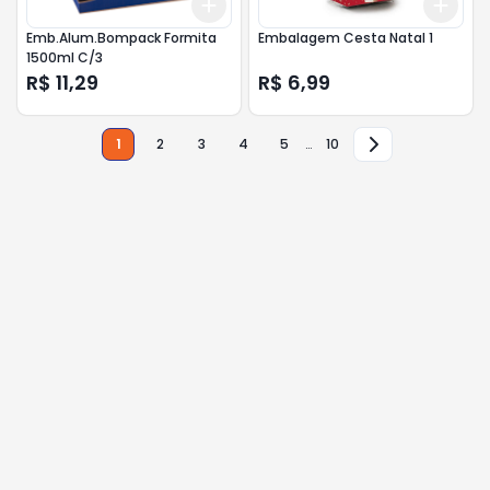
Add
Add
+
3
+
5
+
10
+
3
Emb.Alum.Bompack Formita
Embalagem Cesta Natal 1
1500ml C/3
R$ 11,29
R$ 6,99
1
2
3
4
5
…
10