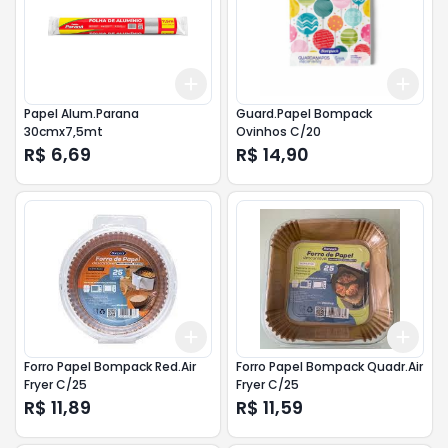
Add
Add
+
3
+
5
+
10
+
3
Papel Alum.Parana
Guard.Papel Bompack
30cmx7,5mt
Ovinhos C/20
R$ 6,69
R$ 14,90
Add
Add
+
3
+
5
+
10
+
3
Forro Papel Bompack Red.Air
Forro Papel Bompack Quadr.Air
Fryer C/25
Fryer C/25
R$ 11,89
R$ 11,59