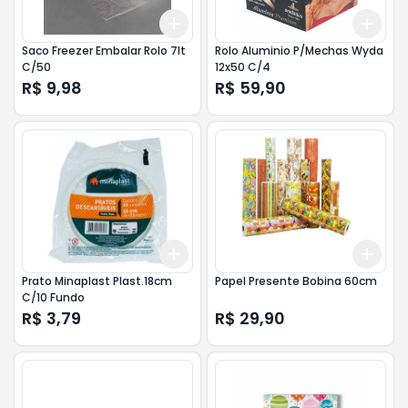
Add
Add
+
3
+
5
+
10
+
3
Saco Freezer Embalar Rolo 7lt
Rolo Aluminio P/Mechas Wyda
C/50
12x50 C/4
R$ 9,98
R$ 59,90
Add
Add
+
3
+
5
+
10
+
3
Prato Minaplast Plast.18cm
Papel Presente Bobina 60cm
C/10 Fundo
R$ 3,79
R$ 29,90