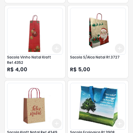
Add
Add
+
3
+
5
+
10
+
3
Sacola Vinho Natal Kraft
Sacola S/Alca Natal Rf.3727
Ref.4352
R$ 4,00
R$ 5,00
Add
Add
+
3
+
5
+
10
+
3
Sacola Kraft Natal Ref.4349
Sacola Ecologica Rf.3908