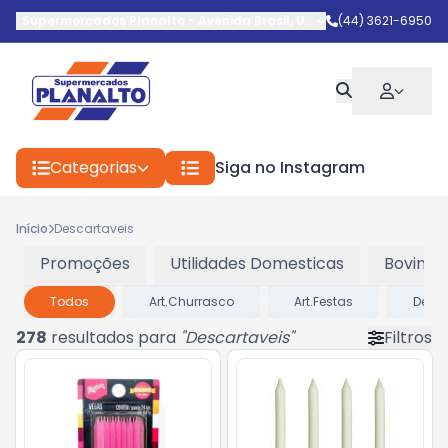
Supermercados Planalto
-
Avenida Brasil
,
Umuarama
(44) 3621-6950
-
PR
Categorias
Siga no Instagram
Início
Descartaveis
Promoções
Utilidades Domesticas
Bovinos
Todos
Art.Churrasco
Art.Festas
Desca
278
resultados para
"
Descartaveis
"
Filtros