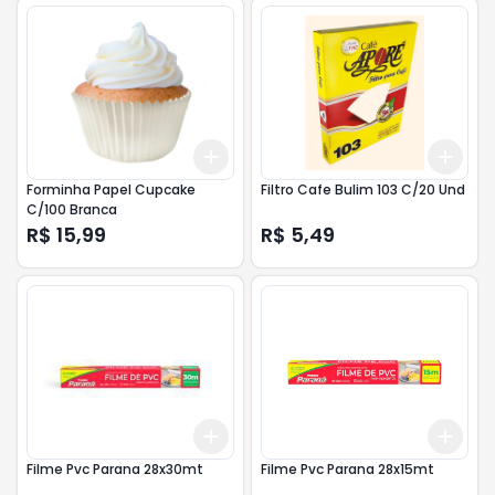
Add
Add
+
3
+
5
+
10
+
3
Forminha Papel Cupcake
Filtro Cafe Bulim 103 C/20 Und
C/100 Branca
R$ 15,99
R$ 5,49
Add
Add
+
3
+
5
+
10
+
3
Filme Pvc Parana 28x30mt
Filme Pvc Parana 28x15mt