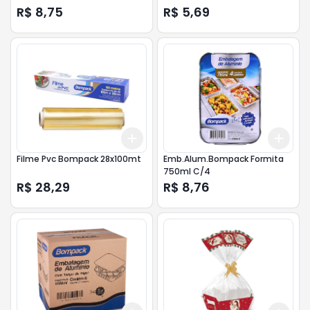
R$ 8,75
R$ 5,69
Add
Add
+
3
+
5
+
10
+
3
Filme Pvc Bompack 28x100mt
Emb.Alum.Bompack Formita
750ml C/4
R$ 28,29
R$ 8,76