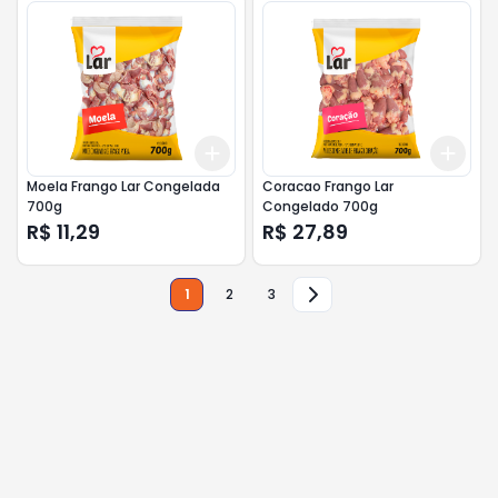
Add
Add
+
3
+
5
+
10
+
3
Moela Frango Lar Congelada
Coracao Frango Lar
700g
Congelado 700g
R$ 11,29
R$ 27,89
1
2
3