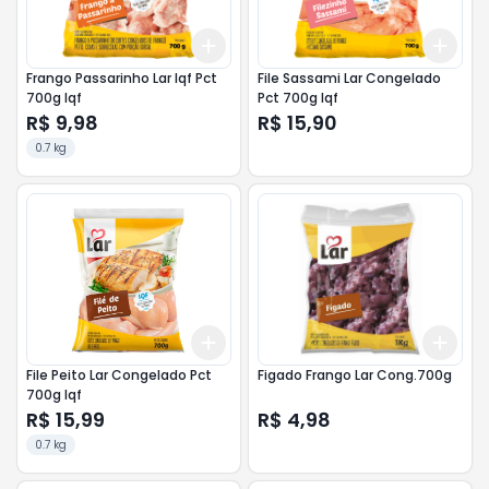
Add
Add
+
3
+
5
+
10
+
3
Frango Passarinho Lar Iqf Pct
File Sassami Lar Congelado
700g Iqf
Pct 700g Iqf
R$ 9,98
R$ 15,90
0.7 kg
Add
Add
+
3
+
5
+
10
+
3
File Peito Lar Congelado Pct
Figado Frango Lar Cong.700g
700g Iqf
R$ 15,99
R$ 4,98
0.7 kg