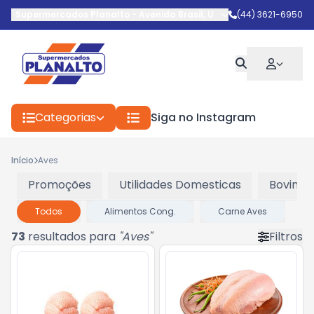
Supermercados Planalto
-
Avenida Brasil
,
Umuarama
(44) 3621-6950
-
PR
Categorias
Siga no Instagram
Início
Aves
Promoções
Utilidades Domesticas
Bovinos
Todos
Alimentos Cong.
Carne Aves
73
resultados para
"
Aves
"
Filtros