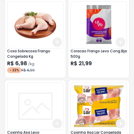
Add
Add
+
3
kg
+
5
kg
+
3
Coxa Sobrecoxa Frango
Coracao Frango Levo Cong.Bja
Congelada Kg
500g
R$ 6,98
R$ 21,99
/
kg
R$ 8,99
-
22
%
Add
Add
+
3
+
5
+
10
+
3
Coxinha Asa Levo
Coxinha Asa Lar Congelada