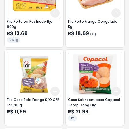
Add
Add
+
3
+
5
+
10
+
3
File Peito Lar Resfriado Bja
File Peito Frango Congelado
600g
Kg
R$ 13,69
R$ 18,69
/
kg
0.6 kg
Add
Add
+
3
+
5
+
10
+
3
File Coxa Sobr.Frango S/O C/P
Coxa Sobr.sem osso Copacol
Lar 700g
Temp.Cong.1 Kg
R$ 11,99
R$ 21,99
1kg