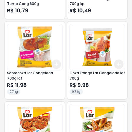
Temp.Cong.800g
700g Iqf
R$ 10,79
R$ 10,49
Add
Add
+
3
+
5
+
10
+
3
Sobrecoxa Lar Congelada
Coxa Frango Lar Congelada Iqf
700g Iqf
700g
R$ 11,98
R$ 9,98
0.7 kg
0.7 kg