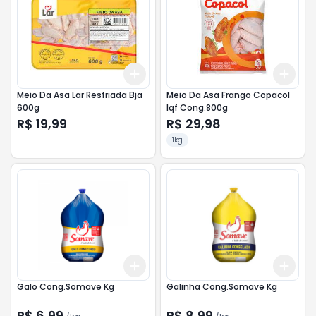
Add
Add
+
3
+
5
+
10
+
3
Meio Da Asa Lar Resfriada Bja
Meio Da Asa Frango Copacol
600g
Iqf Cong.800g
R$ 19,99
R$ 29,98
1kg
Add
Add
+
1.5
kg
+
2.5
kg
+
1.5
Galo Cong.Somave Kg
Galinha Cong.Somave Kg
R$ 6,99
R$ 8,99