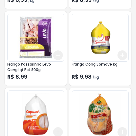
/
kg
/
kg
Add
Add
+
3
+
5
+
10
+
1.5
Frango Passarinho Levo
Frango Cong.Somave Kg
Cong.Iqf Pct 800g
R$ 8,99
R$ 9,98
/
kg
Add
Add
+
1.5
kg
+
2.5
kg
+
1.5