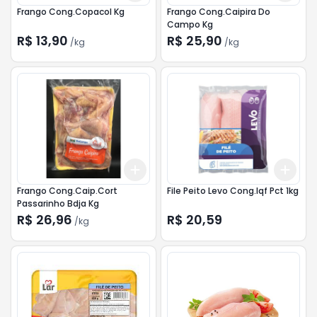
Frango Cong.Copacol Kg
Frango Cong.Caipira Do
Campo Kg
R$ 13,90
R$ 25,90
/
kg
/
kg
Add
Add
+
3
kg
+
5
kg
+
3
Frango Cong.Caip.Cort
File Peito Levo Cong.Iqf Pct 1kg
Passarinho Bdja Kg
R$ 26,96
R$ 20,59
/
kg