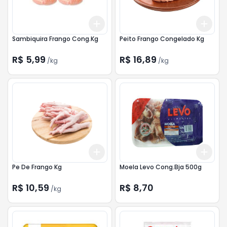
Add
Add
+
1.5
kg
+
2.5
kg
+
3
Sambiquira Frango Cong.Kg
Peito Frango Congelado Kg
R$ 5,99
R$ 16,89
/
kg
/
kg
Add
Add
+
3
kg
+
5
kg
+
3
Pe De Frango Kg
Moela Levo Cong.Bja 500g
R$ 10,59
R$ 8,70
/
kg